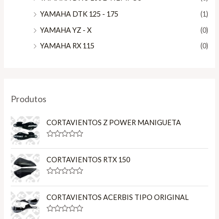
YAMAHA DTK 125 - 175
(1)
YAMAHA YZ - X
(0)
YAMAHA RX 115
(0)
Produtos
CORTAVIENTOS Z POWER MANIGUETA
R
a
t
CORTAVIENTOS RTX 150
e
d
0
R
o
a
u
t
CORTAVIENTOS ACERBIS TIPO ORIGINAL
t
e
o
d
f
0
R