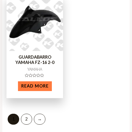
GUARDABARRO
YAMAHA FZ-16 2-0
YAMAHA
Rated
0
READ MORE
out
of
5
1
2
→