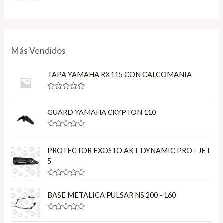
5
o
a
u
t
t
e
o
d
f
0
5
o
u
Más Vendidos
t
o
f
TAPA YAMAHA RX 115 CON CALCOMANIA
5
R
a
t
GUARD YAMAHA CRYPTON 110
e
d
0
R
o
a
u
t
PROTECTOR EXOSTO AKT DYNAMIC PRO - JET
t
e
o
5
d
f
0
5
o
R
u
a
t
BASE METALICA PULSAR NS 200 - 160
t
o
e
f
d
5
R
0