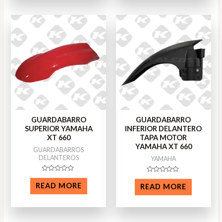
GUARDABARRO
GUARDABARRO
SUPERIOR YAMAHA
INFERIOR DELANTERO
XT 660
TAPA MOTOR
YAMAHA XT 660
GUARDABARROS
DELANTEROS
YAMAHA
Rated
Rated
0
0
READ MORE
READ MORE
out
out
of
of
5
5