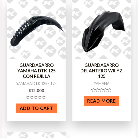
GUARDABARRO
GUARDABARRO
YAMAHA DTK 125
DELANTERO WR YZ
CON REJILLA
125
YAMAHA DTK 125 - 175
YAMAHA
$
12.000
Rated
0
READ MORE
Rated
out
0
of
ADD TO CART
out
5
of
5