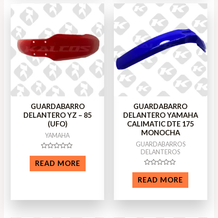
GUARDABARRO
GUARDABARRO
DELANTERO YZ – 85
DELANTERO YAMAHA
(UFO)
CALIMATIC DTE 175
MONOCHA
YAMAHA
GUARDABARROS
DELANTEROS
Rated
0
READ MORE
out
Rated
of
0
5
READ MORE
out
of
5