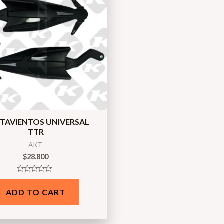
TAVIENTOS UNIVERSAL
TTR
AKT
$
28.800
Rated
0
ADD TO CART
out
of
5