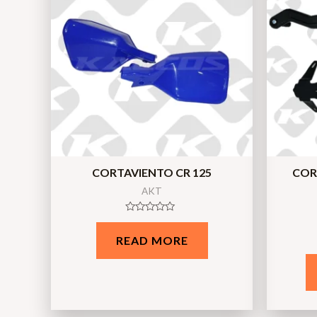
CORTAVIENTO CR 125
COR
AKT
Rated
0
READ MORE
out
of
5