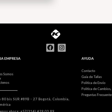
RA EMPRESA
AYUDA
Contacto
es Somos
Guía de Tallas
a
ctenos
Política de Envío
Política de Cambios,
Preguntas Frecuente
e 80 bis SUR #89B - 27 Bogotá, Colombia,
mérica
enos ahora: +57(314) 439 03 89