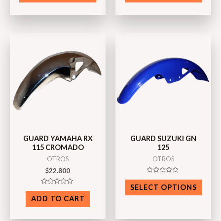
of
of
5
5
GUARD YAMAHA RX
GUARD SUZUKI GN
115 CROMADO
125
OTROS
OTROS
$
22.800
Rated
0
SELECT OPTIONS
Rated
out
0
of
ADD TO CART
out
5
of
5