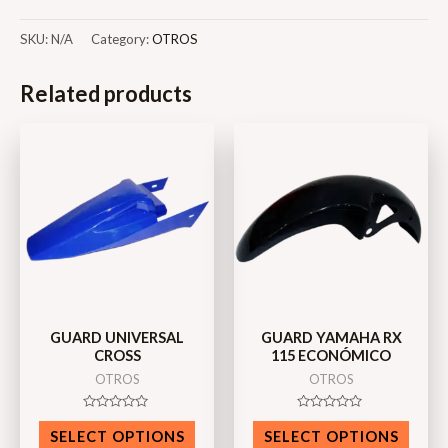
SKU:
N/A
Category:
OTROS
Related products
GUARD UNIVERSAL
GUARD YAMAHA RX
CROSS
115 ECONÓMICO
OTROS
OTROS
Rated
Rated
0
0
SELECT OPTIONS
SELECT OPTIONS
out
out