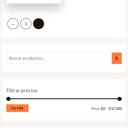
5
←
1
2
Filtrar precios
FILTER
Price:
$0
—
$12.000