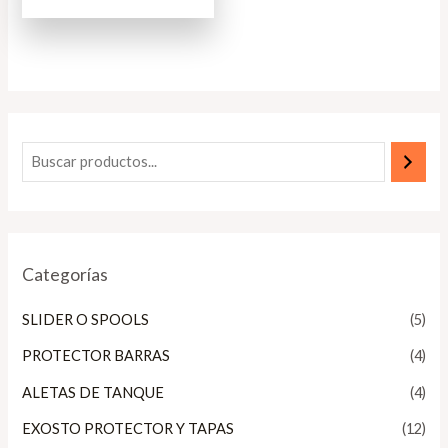
5
Categorías
SLIDER O SPOOLS
(5)
PROTECTOR BARRAS
(4)
ALETAS DE TANQUE
(4)
EXOSTO PROTECTOR Y TAPAS
(12)