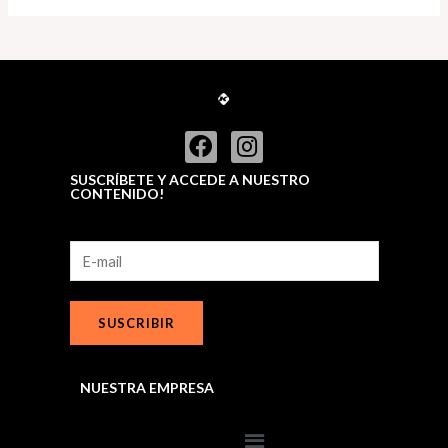
t
t
e
o
d
f
0
5
o
u
t
o
f
5
SUSCRÍBETE Y ACCEDE A NUESTRO
CONTENIDO!
SUSCRIBIR
NUESTRA EMPRESA