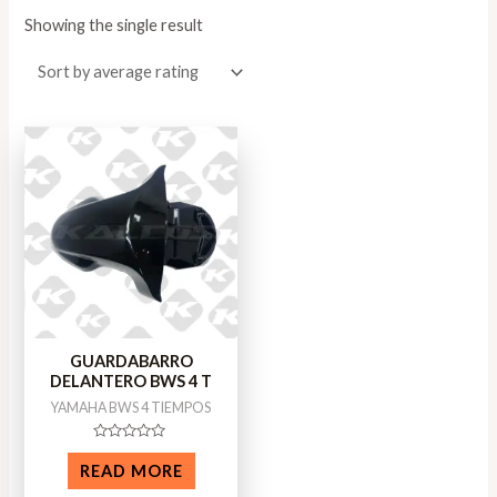
Showing the single result
GUARDABARRO
DELANTERO BWS 4 T
YAMAHA BWS 4 TIEMPOS
Rated
0
READ MORE
out
of