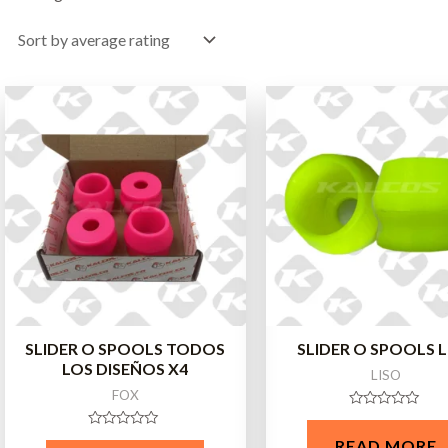
SLIDER O SPOOLS TODOS
SLIDER O SPOOLS L
LOS DISEÑOS X4
LISO
FOX
Rated
0
Rated
READ MORE
out