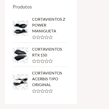
Produtos
CORTAVIENTOS Z
POWER
MANIGUETA
R
a
CORTAVIENTOS
t
RTX 150
e
d
0
o
R
u
a
CORTAVIENTOS
t
t
o
ACERBIS TIPO
e
f
d
ORIGINAL
5
0
o
u
R
t
a
o
t
f
e