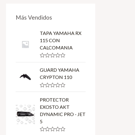
5
d
0
o
Más Vendidos
u
t
o
TAPA YAMAHA RX
f
5
115 CON
CALCOMANIA
R
a
GUARD YAMAHA
t
CRYPTON 110
e
d
0
o
R
u
a
PROTECTOR
t
t
o
EXOSTO AKT
e
f
d
DYNAMIC PRO - JET
5
0
5
o
u
t