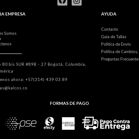
RA EMPRESA
AYUDA
Contacto
es Somos
Guía de Tallas
a
ctenos
Política de Envío
Política de Cambios,
Preguntas Frecuente
e 80 bis SUR #89B - 27 Bogotá, Colombia,
mérica
enos ahora: +57(314) 439 03 89
as@kalcos.co
FORMAS DE PAGO