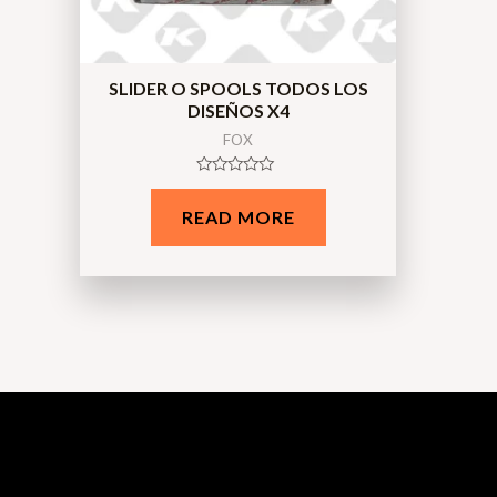
SLIDER O SPOOLS TODOS LOS
DISEÑOS X4
FOX
Rated
0
READ MORE
out
of
5