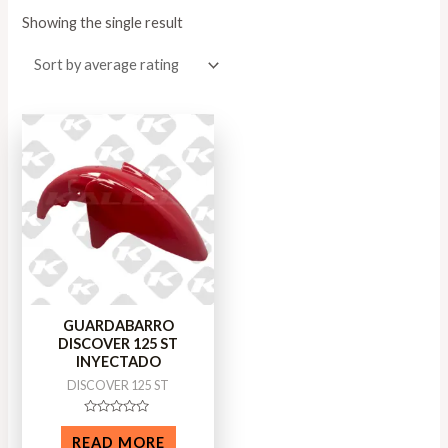
Showing the single result
GUARDABARRO
DISCOVER 125 ST
INYECTADO
DISCOVER 125 ST
Rated
0
READ MORE