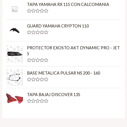
f
TAPA YAMAHA RX 115 CON CALCOMANIA
5
R
a
t
GUARD YAMAHA CRYPTON 110
e
d
0
R
o
a
u
t
PROTECTOR EXOSTO AKT DYNAMIC PRO - JET
t
e
o
5
d
f
0
5
o
R
u
a
t
BASE METALICA PULSAR NS 200 - 160
t
o
e
f
d
5
R
0
a
o
t
u
TAPA BAJAJ DISCOVER 135
e
t
d
o
0
f
R
o
5
a
u
t
t
e
o
d
f
0