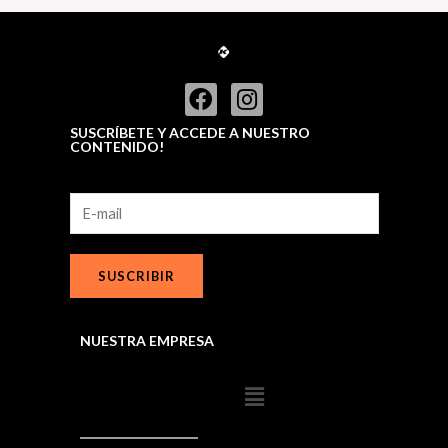
5
o
u
t
o
f
5
SUSCRÍBETE Y ACCEDE A NUESTRO
CONTENIDO!
SUSCRIBIR
NUESTRA EMPRESA