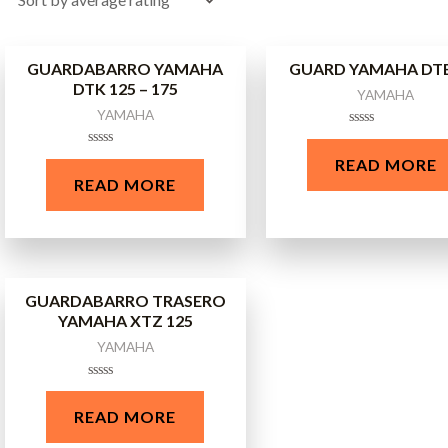
GUARDABARRO YAMAHA
GUARD YAMAHA DTE
DTK 125 – 175
YAMAHA
YAMAHA
Rated
0
Rated
READ MORE
out
0
of
READ MORE
out
5
of
5
GUARDABARRO TRASERO
YAMAHA XTZ 125
YAMAHA
Rated
0
READ MORE
out
of
5