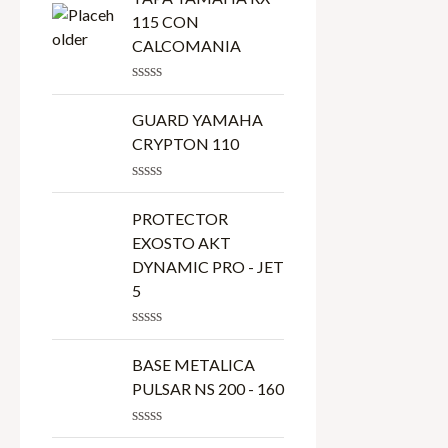
5
115 CON
CALCOMANIA
R
a
GUARD YAMAHA
t
e
CRYPTON 110
d
0
o
R
u
a
PROTECTOR
t
t
o
e
EXOSTO AKT
f
d
DYNAMIC PRO - JET
5
0
o
5
u
t
o
R
f
a
BASE METALICA
5
t
e
PULSAR NS 200 - 160
d
0
o
R