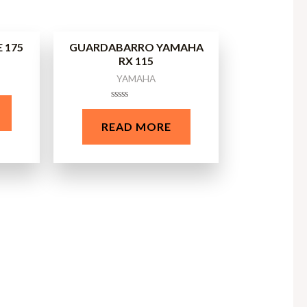
 175
GUARDABARRO YAMAHA
RX 115
YAMAHA
Rated
0
READ MORE
out
of
5