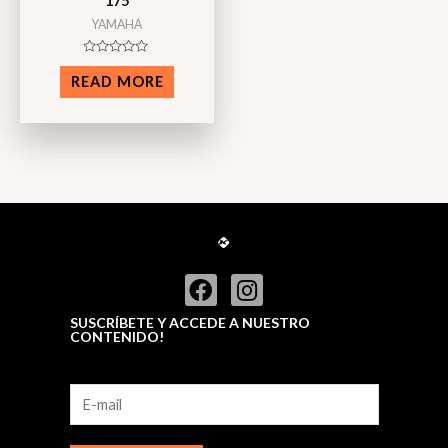
175
YAMAHA
Rated
0
READ MORE
out
of
5
SUSCRÍBETE Y ACCEDE A NUESTRO
CONTENIDO!