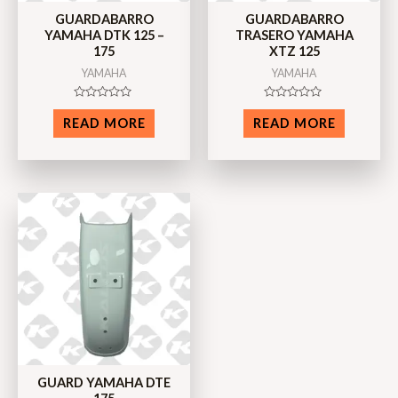
GUARDABARRO
GUARDABARRO
YAMAHA DTK 125 –
TRASERO YAMAHA
175
XTZ 125
YAMAHA
YAMAHA
Rated
Rated
0
0
READ MORE
READ MORE
out
out
of
of
5
5
GUARD YAMAHA DTE