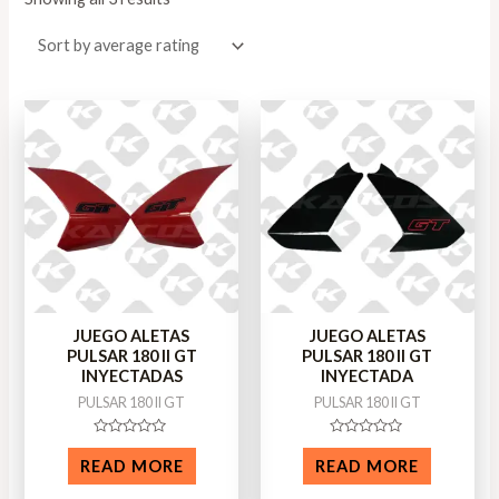
JUEGO ALETAS
JUEGO ALETAS
PULSAR 180 II GT
PULSAR 180 II GT
INYECTADAS
INYECTADA
PULSAR 180 II GT
PULSAR 180 II GT
Rated
Rated
0
0
READ MORE
READ MORE
out
out
of
of