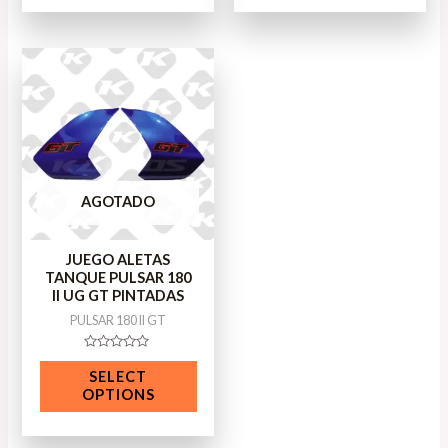
5
5
AGOTADO
JUEGO ALETAS
TANQUE PULSAR 180
II UG GT PINTADAS
PULSAR 180 II GT
Rated
0
SELECT
out
OPTIONS
of
5