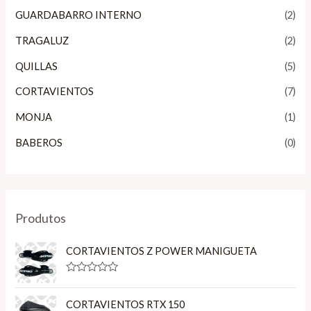
GUARDABARRO INTERNO
(2)
TRAGALUZ
(2)
QUILLAS
(5)
CORTAVIENTOS
(7)
MONJA
(1)
BABEROS
(0)
Produtos
CORTAVIENTOS Z POWER MANIGUETA
R
a
t
CORTAVIENTOS RTX 150
e