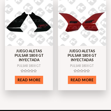
JUEGO ALETAS
JUEGO ALETAS
PULSAR 180 II GT
PULSAR 180 II GT
INYECTADA
INYECTADAS
PULSAR 180 II GT
PULSAR 180 II GT
Rated
Rated
0
0
READ MORE
READ MORE
out
out
of
of
5
5