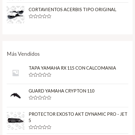
o
a
u
t
CORTAVIENTOS ACERBIS TIPO ORIGINAL
t
e
o
d
f
0
R
5
o
a
u
t
t
e
o
d
f
0
5
o
u
Más Vendidos
t
o
f
TAPA YAMAHA RX 115 CON CALCOMANIA
5
R
a
t
GUARD YAMAHA CRYPTON 110
e
d
0
R
o
a
u
t
PROTECTOR EXOSTO AKT DYNAMIC PRO - JET
t
e
o
5
d
f
0
5
o
R
u