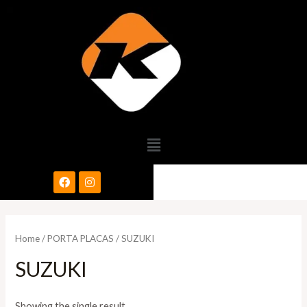
Home
/
PORTA PLACAS
/ SUZUKI
SUZUKI
Showing the single result