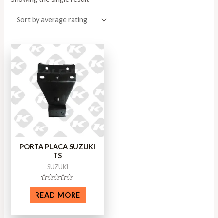
PORTA PLACA SUZUKI
TS
SUZUKI
Rated
0
READ MORE
out
of
5