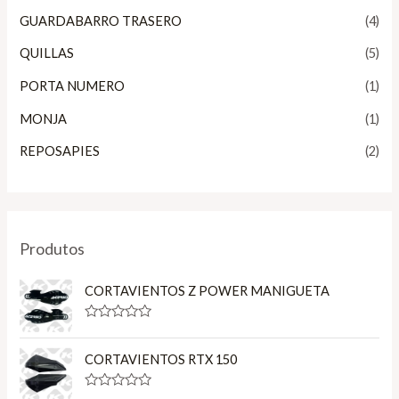
GUARDABARRO TRASERO
(4)
QUILLAS
(5)
PORTA NUMERO
(1)
MONJA
(1)
REPOSAPIES
(2)
Produtos
CORTAVIENTOS Z POWER MANIGUETA
R
a
t
CORTAVIENTOS RTX 150
e
d
0
R