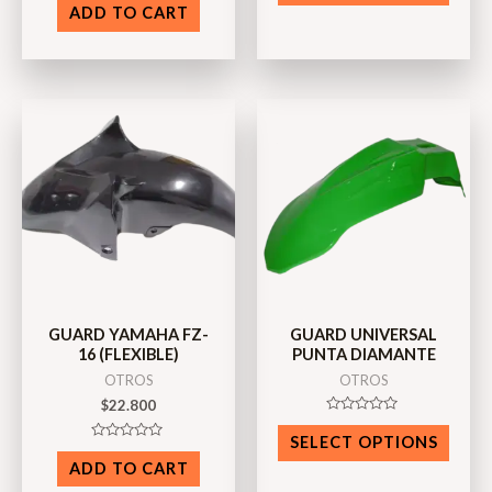
0
of
ADD TO CART
out
5
of
5
GUARD YAMAHA FZ-
GUARD UNIVERSAL
16 (FLEXIBLE)
PUNTA DIAMANTE
OTROS
OTROS
$
22.800
Rated
0
SELECT OPTIONS
Rated
out
0
of
ADD TO CART
out
5
of