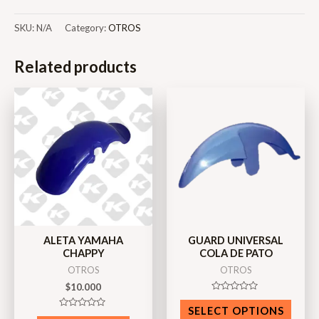
SKU:
N/A
Category:
OTROS
Related products
ALETA YAMAHA
GUARD UNIVERSAL
CHAPPY
COLA DE PATO
OTROS
OTROS
$
10.000
Rated
0
SELECT OPTIONS
Rated
out