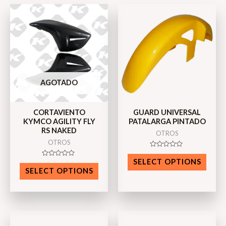
AGOTADO
CORTAVIENTO
GUARD UNIVERSAL
KYMCO AGILITY FLY
PATALARGA PINTADO
RS NAKED
OTROS
OTROS
Rated
0
SELECT OPTIONS
Rated
out
0
SELECT OPTIONS
of
out
5
of
5