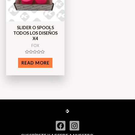
SLIDER O SPOOLS
TODOS LOS DISEÑOS
X4
FOX
Rated
0
READ MORE
out
of
5