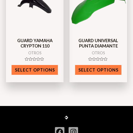
GUARD YAMAHA
GUARD UNIVERSAL
CRYPTON 110
PUNTA DIAMANTE
OTROS
OTROS
Rated
Rated
0
0
SELECT OPTIONS
SELECT OPTIONS
out
out
of
of
5
5