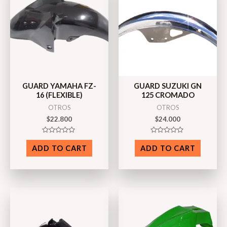
GUARD YAMAHA FZ-
GUARD SUZUKI GN
16 (FLEXIBLE)
125 CROMADO
OTROS
OTROS
$
22.800
$
24.000
Rated
Rated
0
0
ADD TO CART
ADD TO CART
out
out
of
of
5
5