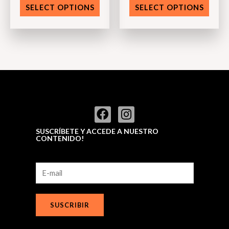
0
0
SELECT OPTIONS
SELECT OPTIONS
out
out
of
of
5
5
SUSCRÍBETE Y ACCEDE A NUESTRO
CONTENIDO!
SUSCRIBIR