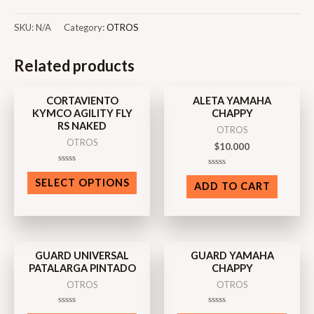
SKU:
N/A
Category:
OTROS
AGOTADO
Related products
CORTAVIENTO
ALETA YAMAHA
KYMCO AGILITY FLY
CHAPPY
RS NAKED
OTROS
OTROS
$
10.000
Rated
Rated
0
SELECT OPTIONS
0
ADD TO CART
out
out
of
of
5
5
AGOTADO
GUARD UNIVERSAL
GUARD YAMAHA
PATALARGA PINTADO
CHAPPY
OTROS
OTROS
Rated
Rated