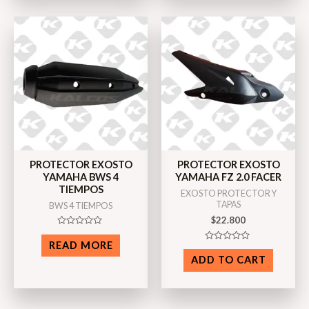
PROTECTOR EXOSTO
PROTECTOR EXOSTO
YAMAHA BWS 4
YAMAHA FZ 2.0 FACER
TIEMPOS
EXOSTO PROTECTOR Y
TAPAS
BWS 4 TIEMPOS
$
22.800
Rated
0
READ MORE
Rated
out
0
of
ADD TO CART
out
5
of
5