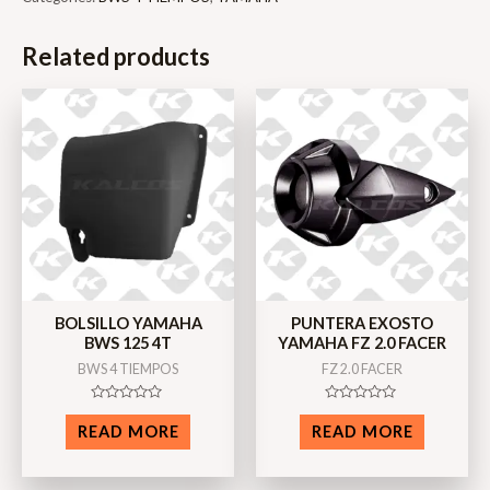
Related products
BOLSILLO YAMAHA
PUNTERA EXOSTO
BWS 125 4T
YAMAHA FZ 2.0 FACER
BWS 4 TIEMPOS
FZ 2.0 FACER
Rated
Rated
0
0
READ MORE
READ MORE
out
out
of
of
5
5